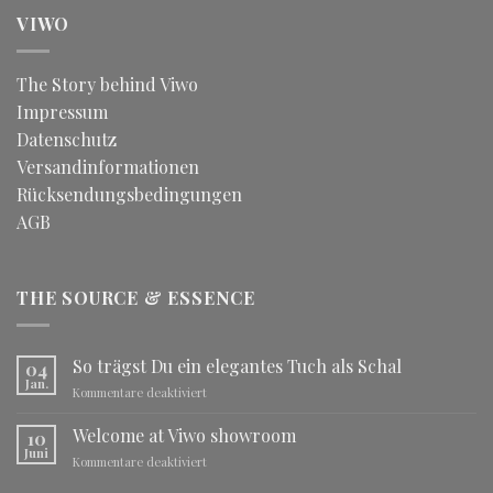
VIWO
The Story behind Viwo
Impressum
Datenschutz
Versandinformationen
Rücksendungsbedingungen
AGB
THE SOURCE & ESSENCE
So trägst Du ein elegantes Tuch als Schal
04
Jan.
für
Kommentare deaktiviert
So
trägst
Welcome at Viwo showroom
10
Du
Juni
für
Kommentare deaktiviert
ein
Welcome
elegantes