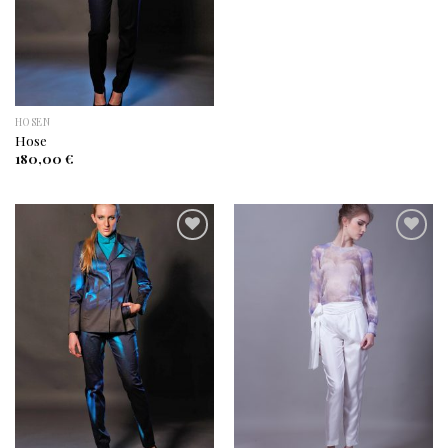
HOSEN
Hose
180,00
€
Auf
Auf
die
die
Wunschliste
Wunschliste