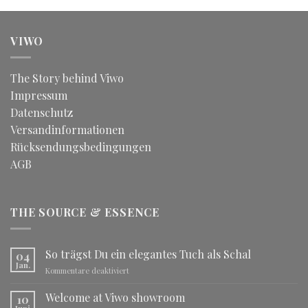
VIWO
The Story behind Viwo
Impressum
Datenschutz
Versandinformationen
Rücksendungsbedingungen
AGB
THE SOURCE & ESSENCE
So trägst Du ein elegantes Tuch als Schal
04
Jan.
für
Kommentare deaktiviert
So
trägst
Welcome at Viwo showroom
10
Du