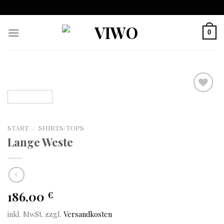
Skip
to
content
0
Auf
die
START
/
SHIRTS/TOPS
Wunschliste
Lange Weste
186,00
€
inkl. MwSt.
zzgl.
Versandkosten