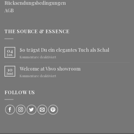
Rücksendungsbedingungen
AGB
THE SOURCE & ESSENCE
So trägst Du ein elegantes Tuch als Schal
04
Jan.
für
Kommentare deaktiviert
So
trägst
Welcome at Viwo showroom
10
Du
Juni
für
Kommentare deaktiviert
ein
Welcome
elegantes
at
Tuch
Viwo
FOLLOW US
als
showroom
Schal