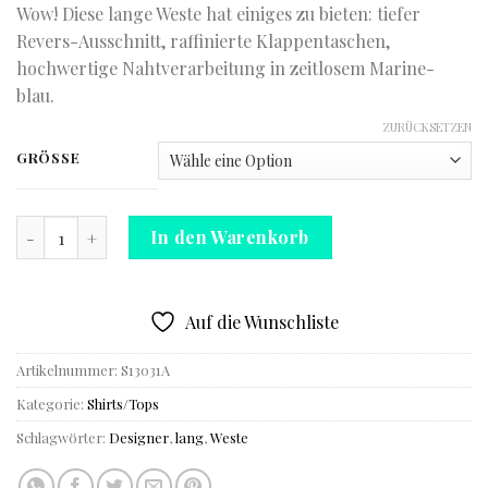
Wow! Diese lange Weste hat einiges zu bieten: tiefer
Revers-Ausschnitt, raffinierte Klappentaschen,
hochwertige Nahtverarbeitung in zeitlosem Marine-
blau.
ZURÜCKSETZEN
GRÖSSE
Lange Weste Menge
In den Warenkorb
Auf die Wunschliste
Artikelnummer:
S13031A
Kategorie:
Shirts/Tops
Schlagwörter:
Designer
,
lang
,
Weste