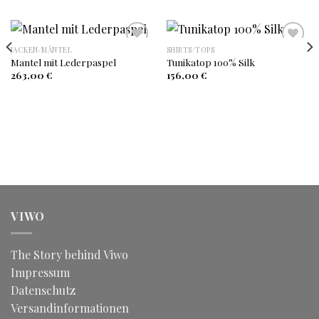
JACKEN/MÄNTEL
SHIRTS/TOPS
Mantel mit Lederpaspel
Tunikatop 100% Silk
Auf
Auf
263,00
€
156,00
€
die
die
Wunschliste
Wunschliste
VIWO
The Story behind Viwo
Impressum
Datenschutz
Versandinformationen