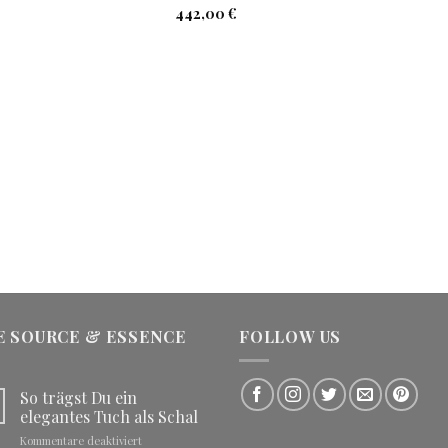
442,00
€
E SOURCE & ESSENCE
FOLLOW US
So trägst Du ein
elegantes Tuch als Schal
für
Kommentare deaktiviert