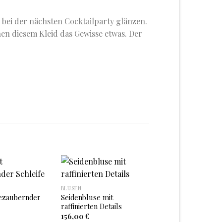
 bei der nächsten Cocktailparty glänzen.
en diesem Kleid das Gewisse etwas. Der
BLUSEN
Auf
Auf
ezaubernder
Seidenbluse mit
die
die
raffinierten Details
Wunschliste
Wunschliste
156,00
€