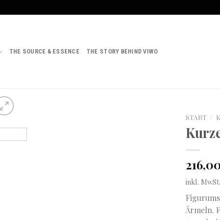
THE SOURCE & ESSENCE
THE STORY BEHIND VIWO
START
/
Kurze
Auf
die
216,0
Wunschliste
inkl. MwSt
Figurumsp
Ärmeln. F