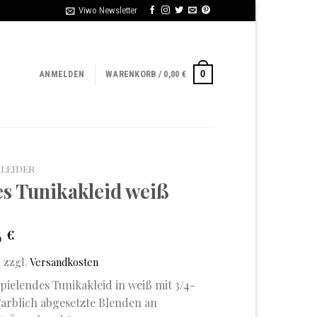
Viwo Newsletter
0
ANMELDEN
WARENKORB /
0,00
€
KLEIDER
s Tunikakleid weiß
0
€
.
zzgl.
Versandkosten
ielendes Tunikakleid in weiß mit 3/4-
arblich abgesetzte Blenden an