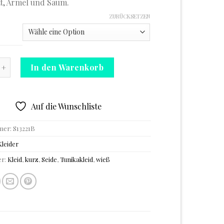
t, Ärmel und Saum.
ZURÜCKSETZEN
nikakleid weiß Menge
In den Warenkorb
Auf die Wunschliste
mer:
S13221B
Kleider
er:
Kleid
,
kurz
,
Seide
,
Tunikakleid
,
wieß