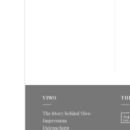
HOSEN
BLUSEN
Hose mit bezaubernder
Bluse mit bezaubernder
Schleife
Schleife
168,00
€
186,00
€
VIWO
TH
The Story behind Viwo
04
Impressum
Jan.
Datenschutz