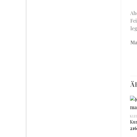
Ah
Fe
leg
Ma
Ä
KLE
Auf
Auf
Kur
die
die
21
Wunschliste
Wunschliste