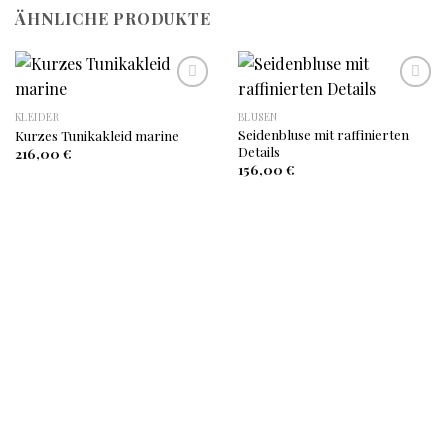
ÄHNLICHE PRODUKTE
KLEIDER
BLUSEN
Auf
Auf
Seidenbluse mit raffinierten
Kurzes Tunikakleid marine
die
die
Details
Wunschliste
Wunschliste
216,00
€
156,00
€