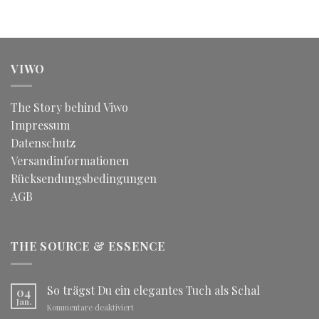
VIWO
The Story behind Viwo
Impressum
Datenschutz
Versandinformationen
Rücksendungsbedingungen
AGB
THE SOURCE & ESSENCE
So trägst Du ein elegantes Tuch als Schal
04
Jan.
für
Kommentare deaktiviert
So