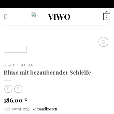
Skip
to
content
0
Auf
die
START
/
BLUSEN
Wunschliste
Bluse mit bezaubernder Schleife
186,00
€
inkl. MwSt.
zzgl.
Versandkosten