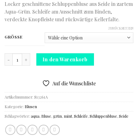
Locker geschnittene Schluppenbluse aus Seide in zartem
Aqua-Grün. Schleife am Ausschnitt zum Binden,
verdeckte Knopfleiste und rückwärtige Kellerfalte.
ZURÜCKSETZEN
GRÖSSE
Bluse mit bezaubernder Schleife Menge
In den Warenkorb
Auf die Wunschliste
Artikelnummer:
S13261A
Kategorie:
Blusen
Schlagwörter:
aqua
,
Bluse
,
grün
,
mint
,
Schleife
,
Schluppenbluse
,
Seide