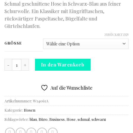
Schmal geschnittene Hose in Schwarz-Blau aus feiner
Schurwolle. Ein Klassiker mit Eingrifftaschen,
rückwärtiger Paspeltasche, Bügelfalte und
Gürtelschlaufen.
ZURÜCKSETZEN
GRÖSSE
Hose Menge
In den Warenkorb
Auf die Wunschliste
Artikelnummer:
W14061A
Kategorie:
Hosen
Schlagwörter:
blau
,
Büro
,
Business
,
Hose
,
schmal
,
schwarz