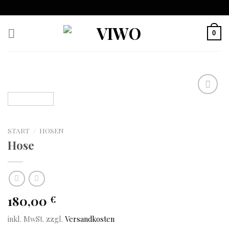
Skip
to
content
0
Auf
die
START
/
HOSEN
Wunschliste
Hose
180,00
€
inkl. MwSt.
zzgl.
Versandkosten