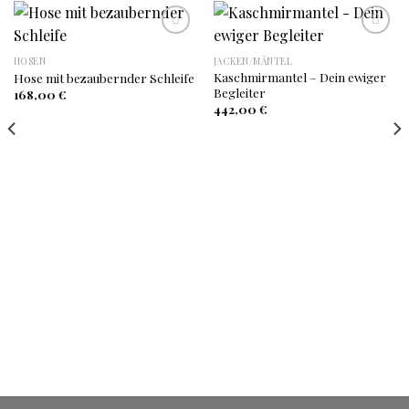
HOSEN
JACKEN/MÄNTEL
Auf
Auf
Kaschmirmantel – Dein ewiger
Hose mit bezaubernder Schleife
die
die
Begleiter
Wunschliste
Wunschliste
168,00
€
442,00
€