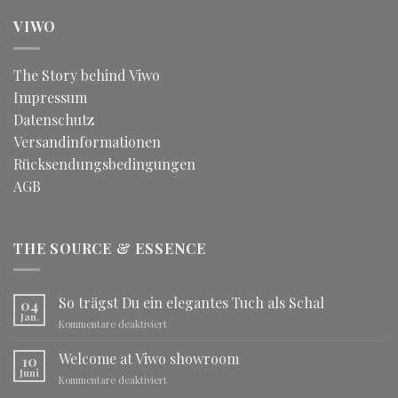
VIWO
The Story behind Viwo
Impressum
Datenschutz
Versandinformationen
Rücksendungsbedingungen
AGB
THE SOURCE & ESSENCE
So trägst Du ein elegantes Tuch als Schal
04
Jan.
für
Kommentare deaktiviert
So
trägst
Welcome at Viwo showroom
10
Du
Juni
für
Kommentare deaktiviert
ein
Welcome