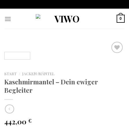
Skip
to
content
0
Auf
die
START
/
JACKEN/MÄNTEL
Wunschliste
Kaschmirmantel – Dein ewiger
Begleiter
442,00
€