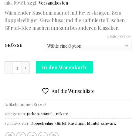
inkl. MwSt.
zzgl.
Versandkosten
Wärmender Kaschmirmantel mit Reverskragen. Sein
doppelreihiger Verschluss und die raffinierte Taschen-
Gürtel-Idee machen ihn zum besonderen Klassiker.
ZURÜCKSETZEN
GRÖSSE
Kaschmirmantel - Dein ewiger Begleiter Menge
In den Warenkorb
Auf die Wunschliste
Artikelnummer:
S13211A
Kategorien:
Jacken/Mäntel
,
Unikate
Schlagwörter:
Doppelreihig
,
Gürtel
,
Kaschmir
,
Mantel
,
schwarz