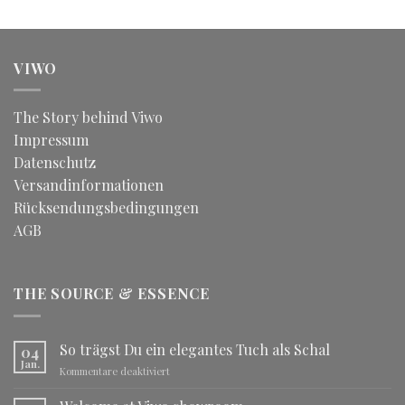
VIWO
The Story behind Viwo
Impressum
Datenschutz
Versandinformationen
Rücksendungsbedingungen
AGB
THE SOURCE & ESSENCE
So trägst Du ein elegantes Tuch als Schal
04
Jan.
für
Kommentare deaktiviert
So
trägst