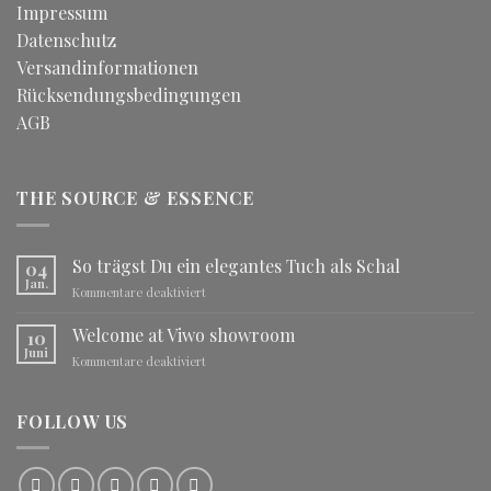
Impressum
Datenschutz
Versandinformationen
Rücksendungsbedingungen
AGB
THE SOURCE & ESSENCE
So trägst Du ein elegantes Tuch als Schal
04
Jan.
für
Kommentare deaktiviert
So
trägst
Welcome at Viwo showroom
10
Du
Juni
für
Kommentare deaktiviert
ein
Welcome
elegantes
at
Tuch
Viwo
FOLLOW US
als
showroom
Schal