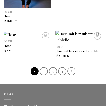
HOSEN
Hose
180,00
€
HOSEN
Hose
HOSEN
Auf
Auf
132,00
€
Hose mit bezaubernder Schleife
die
die
Wunschliste
Wunschliste
168,00
€
1
2
3
4
VIWO