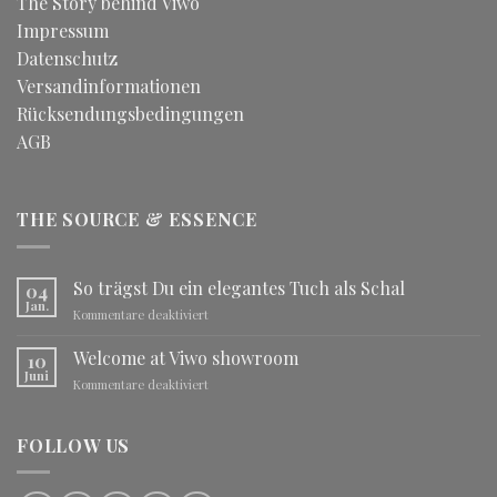
The Story behind Viwo
Impressum
Datenschutz
Versandinformationen
Rücksendungsbedingungen
AGB
THE SOURCE & ESSENCE
So trägst Du ein elegantes Tuch als Schal
04
Jan.
für
Kommentare deaktiviert
So
trägst
Welcome at Viwo showroom
10
Du
Juni
für
Kommentare deaktiviert
ein
Welcome
elegantes
at
Tuch
Viwo
FOLLOW US
als
showroom
Schal