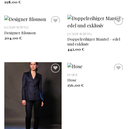
Wunschliste
Wunschliste
198,00
€
JACKEN/MÄNTEL
Designer Blouson
JACKEN/MÄNTEL
Auf
Auf
204,00
€
Doppelreihiger Mantel – edel
die
die
und exklusiv
Wunschliste
Wunschliste
442,00
€
HOSEN
Hose
Auf
Auf
156,00
€
die
die
Wunschliste
Wunschliste