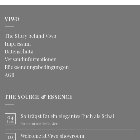
VIWO
The Story behind Viwo
Impressum
Datenschutz
Versandinformationen
Rücksendungsbedingungen
AGB
THE SOURCE & ESSENCE
So trägst Du ein elegantes Tuch als Schal
04
Jan.
für
Kommentare deaktiviert
So
trägst
Welcome at Viwo showroom
10
Du