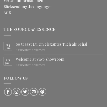
Versandinformationen
Rücksendungsbedingungen
AGB
THE SOURCE & ESSENCE
So trägst Du ein elegantes Tuch als Schal
04
Jan.
für
Kommentare deaktiviert
So
trägst
Welcome at Viwo showroom
10
Du
Juni
für
Kommentare deaktiviert
ein
Welcome
elegantes
at
Tuch
Viwo
FOLLOW US
als
showroom
Schal