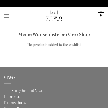
Skip
to
content
0
Meine Wunschliste bei Viwo Shop
No products added to the wishlist
VIWO
The Story behind Viwo
Impressum
Datenschutz