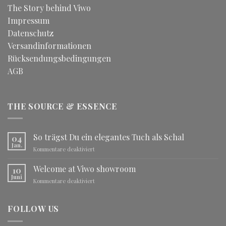
The Story behind Viwo
Impressum
Datenschutz
Versandinformationen
Rücksendungsbedingungen
AGB
THE SOURCE & ESSENCE
So trägst Du ein elegantes Tuch als Schal
04
Jan.
für
Kommentare deaktiviert
So
trägst
Welcome at Viwo showroom
10
Du
Juni
für
Kommentare deaktiviert
ein
Welcome
elegantes
at
Tuch
Viwo
FOLLOW US
als
showroom
Schal