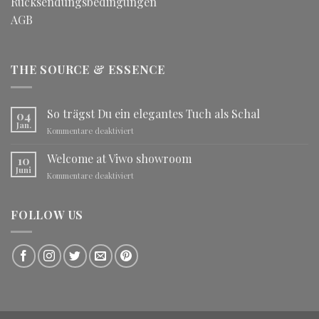
Rücksendungsbedingungen
AGB
THE SOURCE & ESSENCE
So trägst Du ein elegantes Tuch als Schal
04
Jan.
für
Kommentare deaktiviert
So
trägst
Welcome at Viwo showroom
10
Du
Juni
für
Kommentare deaktiviert
ein
Welcome
elegantes
at
Tuch
Viwo
FOLLOW US
als
showroom
Schal