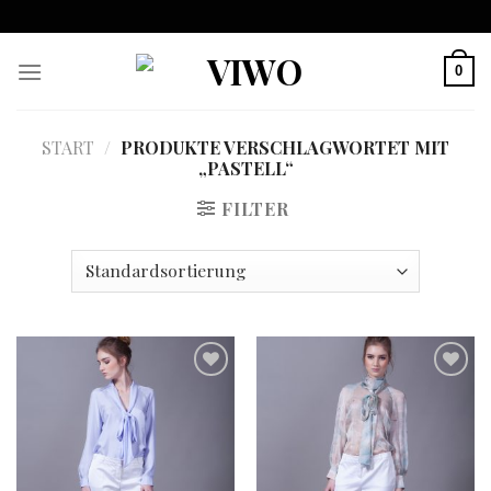
Skip
to
content
0
START
/
PRODUKTE VERSCHLAGWORTET MIT
„PASTELL“
FILTER
Auf
Auf
die
die
Wunschliste
Wunschliste